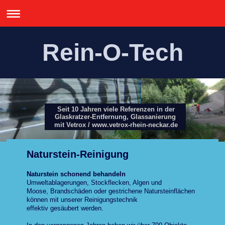
Rein-O-Tech
Seit 10 Jahren viele Referenzen in der
Glaskratzer-Entfernung, Glassanierung
mit Vetrox / www.vetrox-rhein-neckar.de
Naturstein-Reinigung
Naturstein schonend behandeln
Umweltablagerungen, Stockflecken, Algen und
Moose, Brandschäden oder gestrichene Natursteinflächen
können mit unserer Reinigungstechnik
effektiv gesäubert werden.