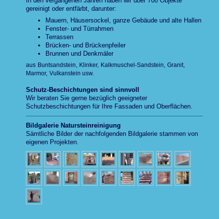
In den vergangenen Jahren haben wir über 700 Objekte
gereinigt oder entfärbt, darunter:
Mauern, Häusersockel, ganze Gebäude und alte Hallen
Fenster- und Türrahmen
Terrassen
Brücken- und Brückenpfeiler
Brunnen und
Denkmäler
a
us
Buntsandstein,
Klinker,
Kalkmuschel-Sandstein,
Granit,
Marmor,
Vulkanstein usw.
Schutz-Beschichtungen sind sinnvoll
Wir beraten Sie gerne bezüglich geeigneter
Schutzbeschichtungen für Ihre Fassaden und Oberflächen.
Bildgalerie Natursteinreinigung
Sämtliche Bilder der nachfolgenden Bildgalerie stammen von
eigenen Projekten
.